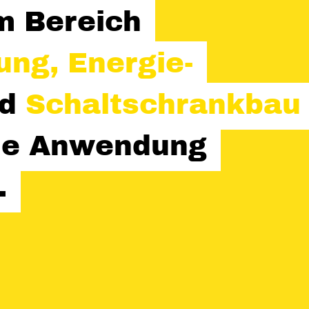
im Bereich
ung, Energie-
nd
Schaltschrankbau
elle Anwendung
.