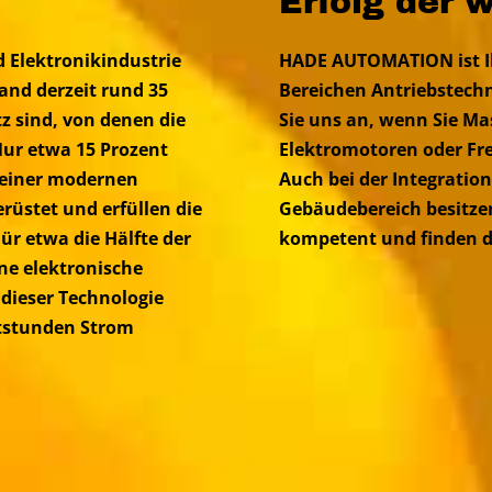
Erfolg der 
d Elektronikindustrie
HADE AUTOMATION ist Ih
land derzeit rund 35
Bereichen Antriebstech
 sind, von denen die
Sie uns an, wenn Sie Ma
 Nur etwa 15 Prozent
Elektromotoren oder Fr
t einer modernen
Auch bei der Integrati
rüstet und erfüllen die
Gebäudebereich besitzen
ür etwa die Hälfte der
kompetent und finden di
ne elektronische
 dieser Technologie
ttstunden Strom