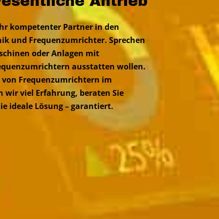
wesentliche Antrieb
r kompetenter Partner in den
nik und Frequenzumrichter. Sprechen
schinen oder Anlagen mit
equenzumrichtern ausstatten wollen.
on von Frequenzumrichtern im
 wir viel Erfahrung, beraten Sie
e ideale Lösung – garantiert.