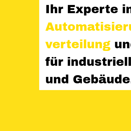
Ihr Experte 
Automatisier
verteilung
u
für industri
und Gebäude